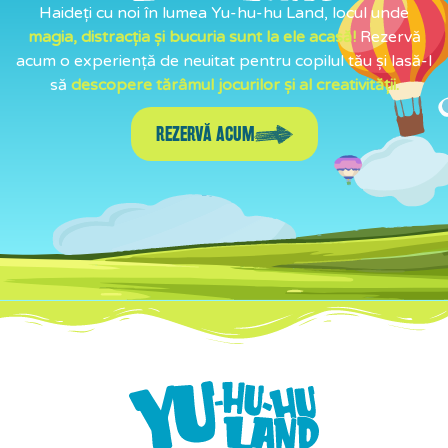
Haideți cu noi în lumea Yu-hu-hu Land, locul unde
magia, distracția și bucuria sunt la ele acasă!
Rezervă
acum o experiență de neuitat pentru copilul tău și lasă-l
să
descopere tărâmul jocurilor și al creativității.
REZERVĂ ACUM