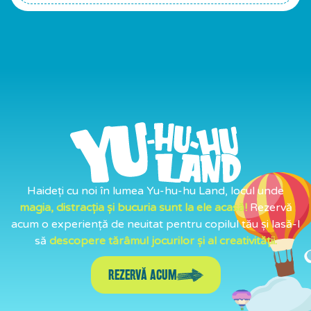
Haideți cu noi în lumea Yu-hu-hu Land, locul unde
magia, distracția și bucuria sunt la ele acasă!
Rezervă
acum o experiență de neuitat pentru copilul tău și lasă-l
să
descopere tărâmul jocurilor și al creativității.
REZERVĂ ACUM