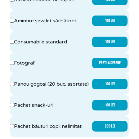
Amintire șevalet sărbătorit
100 LEI
Consumabile standard
100 LEI
Fotograf
PRET LA CERERE
Panou gogoși (20 buc. asortate)
100 LEI
Pachet snack-uri
100 LEI
Pachet băuturi copii nelimitat
200 LEI