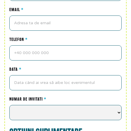
EMAIL
*
TELEFON
*
DATA
*
NUMAR DE INVITATI
*