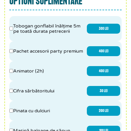
OPTIUNI SUPLIMENTARE
Tobogan gonflabil înălțime 5m
300 LEI
pe toată durata petrecerii
Pachet accesorii party premium
400 LEI
Animator (2h)
400 LEI
Cifra sărbătoritului
30 LEI
Pinata cu dulciuri
200 LEI
Mașină baloane de săpun
100 LEI