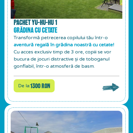
PACHET YU-HU-HU 1
GRĂDINA CU CETATE
Transformă petrecerea copilului tău într-o
aventură regală în grădina noastră cu cetate!
Cu acces exclusiv timp de 3 ore, copiii se vor
bucura de jocuri distractive și de toboganul
gonflabil, într-o atmosferă de basm.
1300 RON
De la: