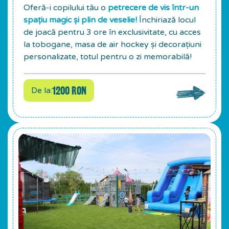
Oferă-i copilului tău o
petrecere de vis într-un
spațiu magic și plin de veselie!
Închiriază locul
de joacă pentru 3 ore în exclusivitate, cu acces
la tobogane, masa de air hockey și decorațiuni
personalizate, totul pentru o zi memorabilă!
1200 RON
De la: