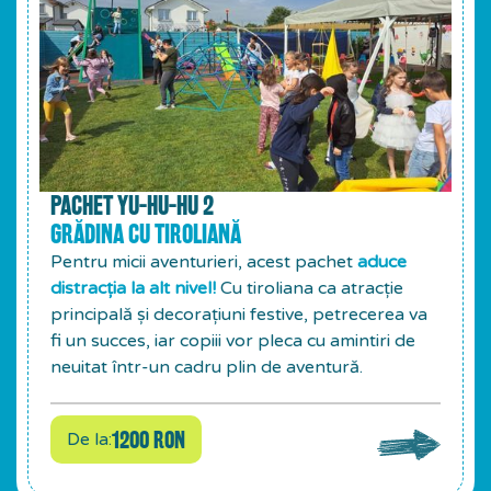
PACHET YU-HU-HU 2
GRĂDINA CU TIROLIANĂ
Pentru micii aventurieri, acest pachet
aduce
distracția la alt nivel!
Cu tiroliana ca atracție
principală și decorațiuni festive, petrecerea va
fi un succes, iar copiii vor pleca cu amintiri de
neuitat într-un cadru plin de aventură.
1200 RON
De la: