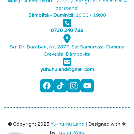
Marți - Vineri:
16:00 - 20:00 (Doar grupuri de minim 4
persoane)
Sâmbătă - Duminică:
10:00 - 19:00
0730 240 788
Str. Dr. Daraban, Nr. 287P, Sat Samurcași, Comuna
Crevedia, Dâmbovița
yuhuhuland@gmail.com
© Copyright 2025
Yu-hu-hu Land
| Designed with 💙
by
Top on Web